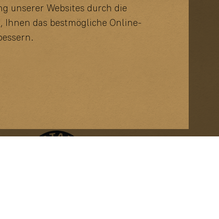
ng unserer Websites durch die
, Ihnen das bestmögliche Online-
bessern.
z