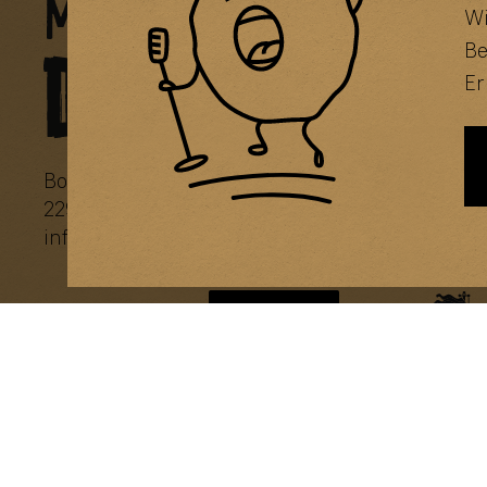
Wi
Be
Er
Bornkampsweg 39
Tel.
04102 - 6688
22926 Ahrensburg
Fax 04102 - 466
ed.nnamyerd-oib@ofni
www.bio-dreym