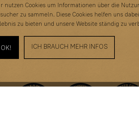
r nutzen Cookies um Informationen über die Nutzu
sucher zu sammeln. Diese Cookies helfen uns dabei
lebnis zu bieten und unsere Website ständig zu ver
ICH BRAUCH MEHR INFOS
OK!
81
575
DE ÖKO 007
Impressum
ann.de
St.Nr. 30/291/30687
Datenschut