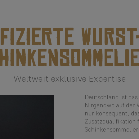
IFIZIERTE WURST
HINKENSOMMELI
Weltweit exklusive Expertise
Deutschland ist da
Nirgendwo auf der Wel
nur konsequent, das
Zusatzqualifikation
Schinkensommelier 