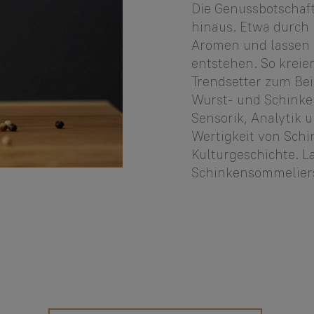
Die Genussbotschaf
hinaus. Etwa durch 
Aromen und lassen
entstehen. So kreie
Trendsetter zum Bei
Wurst- und Schinke
Sensorik, Analytik u
Wertigkeit von Sch
Kulturgeschichte. L
Schinkensommeliers