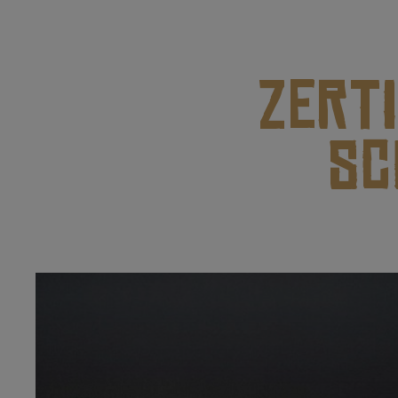
ZERT
SC